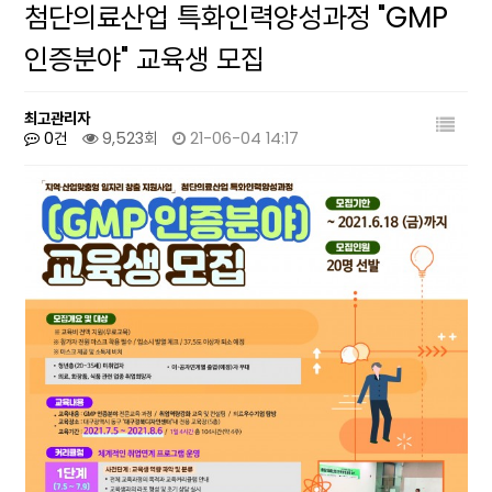
첨단의료산업 특화인력양성과정 "GMP
인증분야" 교육생 모집
최고관리자
0건
9,523회
21-06-04 14:17