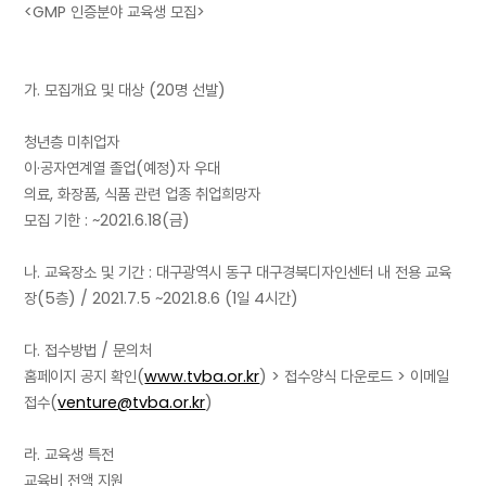
<GMP 인증분야 교육생 모집>
가. 모집개요 및 대상 (20명 선발)
청년층 미취업자
이·공자연계열 졸업(예정)자 우대
의료, 화장품, 식품 관련 업종 취업희망자
모집 기한 : ~2021.6.18(금)
나. 교육장소 및 기간 : 대구광역시 동구 대구경북디자인센터 내 전용 교육
장(5층) / 2021.7.5 ~2021.8.6 (1일 4시간)
다. 접수방법 / 문의처
홈페이지 공지 확인(
www.tvba.or.kr
) > 접수양식 다운로드 > 이메일
접수(
venture@tvba.or.kr
)
라. 교육생 특전
교육비 전액 지원