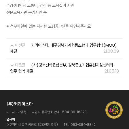
수강생 1인당 교통비, 간식 등 교육실비 지원
전문교육기관 운영지원 등
※ 첨부파일에 있는 자세한 모집공고안을 확인해주세요.
이전글
커리어스타, 대구경북기계협동조합과 업무협약(MOU)
체결
21.08.09
다음글
(사)경북산학융합본부, 경북중소기업훈련지원센터와
업무 협약 체결
21.05.18
(주)커리어스타
대표자 : 이영옥
사업자 등록번호 안내 : 504-86-16823
복현점
대구광역시 북구 공항로 3(복현동, 5층)
TEL: 053-384-8842