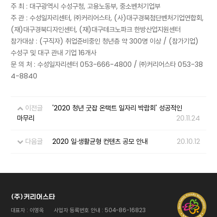
주 최 : 대구광역시 수성구청, 고용노동부, 중소벤처기업부
주 관 : 수성일자리센터, ㈜커리어스타, (사)대구경북첨단벤처기업연합회,
(재)대구경북디자인센터, (재)대구테크노파크 한방산업지원센터
참가대상 : (구직자) 취업준비중인 청년층 약 300명 이상 / (참가기업)
수성구 및 대구 관내 기업 16개사
문 의 처 : 수성일자리센터 053-666-4800 / ㈜커리어스타 053-38
4-8840
이전글
'2020 청년 굿잡 온택트 일자리 박람회' 성공적인
마무리
20.11.24
다음글
2020 일·생활균형 컨텐츠 공모 안내
20.10.12
(주)커리어스타
대표자 : 이영옥
사업자 등록번호 안내 : 504-86-16823