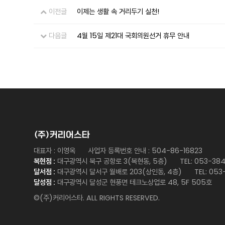
이전글
이제는 생활 속 거리두기 실천!
다음글
4월 15일 제21대 국회의원선거 휴무 안내
(주)커리어스타
대표자 : 이영옥
사업자 등록번호 안내 : 504-86-16823
복현점
:
대구광역시 북구 공항로 3(복현동, 5층)
TEL: 053-38
달서점
:
대구광역시 달서구 월배로 203(상인동, 4층)
TEL: 05
달성점
:
대구광역시 달성군 현풍면 테크노상업로 48, 5F 505호
©(주)커리어스타. ALL RIGHTS RESERVED.